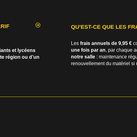
ARIF
QU’EST-CE QUE LES FRA
Les
frais annuels de 9,95 €
co
une fois par an
, par chaque a
iants et lycéens
notre salle
: maintenance régul
te région ou d’un
renouvellement du matériel si 