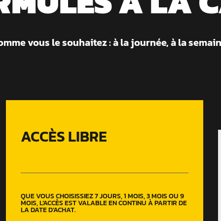
RMULES À LA 
omme vous le souhaitez : à la journée, à la semai
ACCÈS LIBRE
QUE VOUS CHOISISSIEZ 7 JOURS, 1 MOIS, 3 MOIS OU 9
MOIS, L’ACCÈS EST VALABLE EN CONTINU À PARTIR DE
LA DATE D’ACHAT.