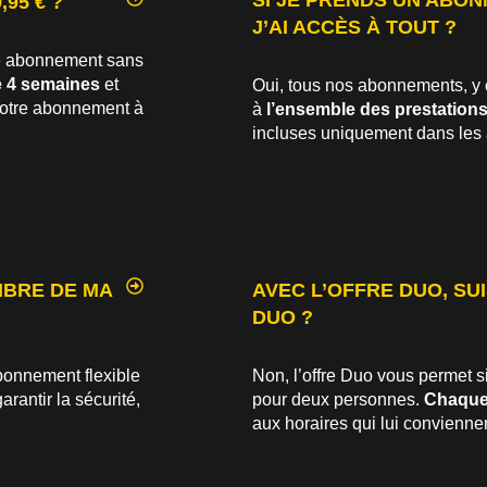
SI JE PRENDS UN ABON
95 € ?
J’AI ACCÈS À TOUT ?
re abonnement sans
e 4 semaines
et
Oui, tous nos abonnements, y 
r votre abonnement à
à
l’ensemble des prestations 
incluses uniquement dans les
MBRE DE MA
AVEC L’OFFRE DUO, SU
DUO ?
bonnement flexible
Non, l’offre Duo vous permet si
arantir la sécurité,
pour deux personnes.
Chaque
aux horaires qui lui convienne